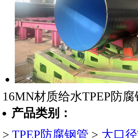
16MN材质给水TPEP防
产品类别：
>
TPEP防腐钢管
>
大口径