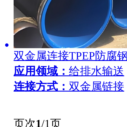
双金属连接TPEP防腐
应用领域：
给排水输送
连接方式：
双金属链接
页次
1
/1页