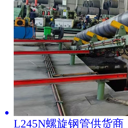
L245N螺旋钢管供货商