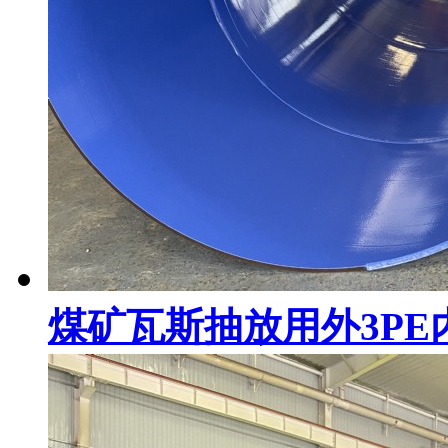
煤矿瓦斯抽放用外3PE