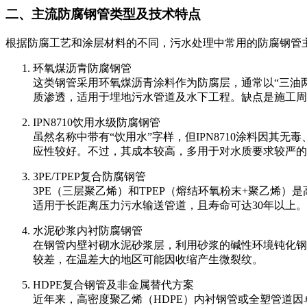
二、主流防腐钢管类型及技术特点
根据防腐工艺和涂层材料的不同，污水处理中常用的防腐钢管
环氧煤沥青防腐钢管
这类钢管采用环氧煤沥青涂料作为防腐层，通常以“三油
质渗透，适用于埋地污水管道及水下工程。缺点是施工周期
IPN8710饮用水级防腐钢管
虽然名称中带有“饮用水”字样，但IPN8710涂料因
应性较好。不过，其成本较高，多用于对水质要求较严的
3PE/TPEP复合防腐钢管
3PE（三层聚乙烯）和TPEP（熔结环氧粉末+聚乙烯
适用于长距离压力污水输送管道，且寿命可达30年以上
水泥砂浆内衬防腐钢管
在钢管内壁衬砌水泥砂浆层，利用砂浆的碱性环境钝化钢
较差，在温差大的地区可能因收缩产生微裂纹。
HDPE复合钢管及非金属替代方案
近年来，高密度聚乙烯（HDPE）内衬钢管或全塑管道