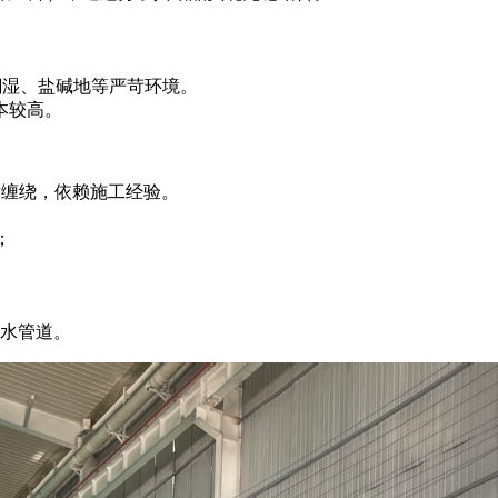
；
于潮湿、盐碱地等严苛环境。
本较高。
替缠绕，依赖施工经验。
；
水管道。