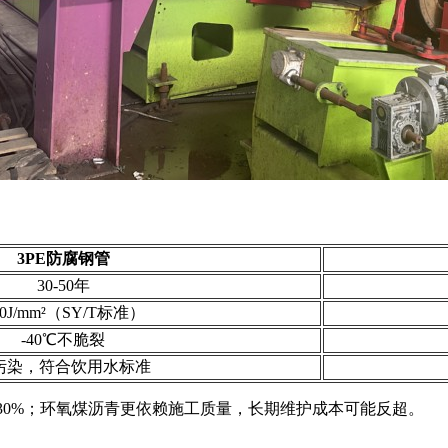
3PE防腐钢管
30-50年
10J/mm²（SY/T标准）
-40℃不脆裂
污染，符合饮用水标准
30%；环氧煤沥青更依赖施工质量，长期维护成本可能反超。