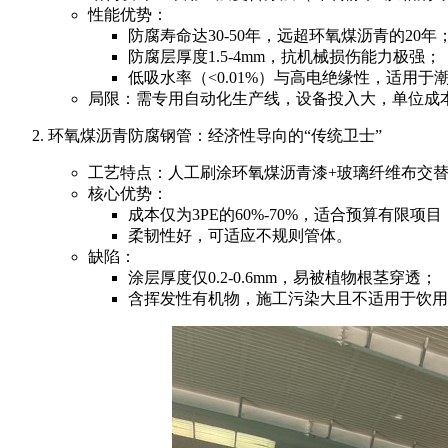
性能优势：
防腐寿命达30-50年，远超环氧煤沥青的20年
防腐层厚度1.5-4mm，抗机械损伤能力极强；
低吸水率（<0.01%）与高电绝缘性，适用
局限：需专用自动化生产线，设备投入大，单位成
环氧煤沥青防腐钢管：经济性导向的“传统卫士”
工艺特点：人工刷涂环氧煤沥青漆+玻璃纤维布交
核心优势：
成本仅为3PE的60%-70%，适合预算有限项目
柔韧性好，可适应不规则管体。
缺陷：
涂层厚度仅0.2-0.6mm，易被植物根茎穿透；
含挥发性有机物，施工污染大且不适用于饮用