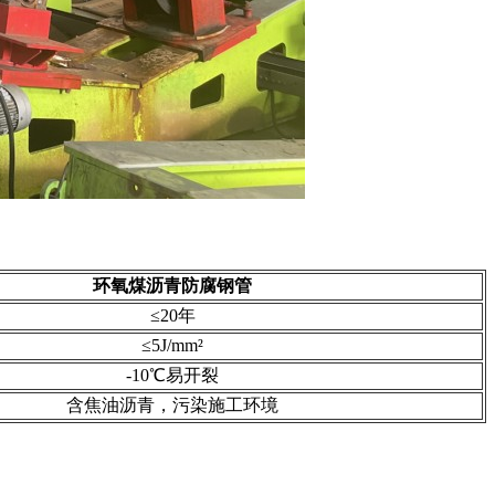
环氧煤沥青防腐钢管
≤20年
≤5J/mm²
-10℃易开裂
含焦油沥青，污染施工环境