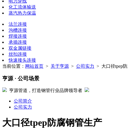
电力穿线
化工流体输送
蒸汽热力保温
法兰连接
沟槽连接
焊接连接
承插连接
双金属链接
丝扣连接
快速接头连接
当前位置：
网站首页
>
关于亨源
>
公司实力
> 大口径tpep
亨源
· 公司场景
亨源管道，打造钢管行业品牌领导者
公司简介
公司实力
大口径tpep防腐钢管生产